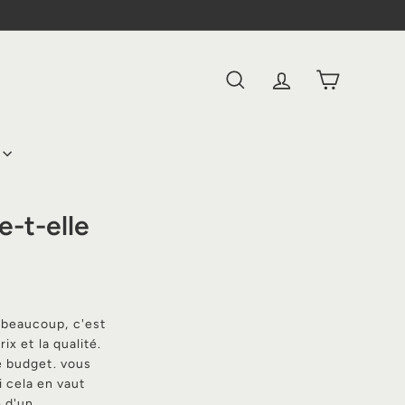
RECHERCHER
COMPTE
PANIER
e-t-elle
 beaucoup, c'est
ix et la qualité.
le budget. vous
 cela en vaut
e d'un