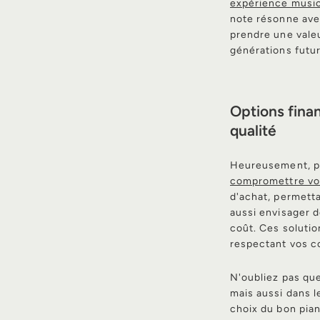
expérience music
note résonne ave
prendre une valeu
générations futur
Options finan
qualité
Heureusement, plu
compromettre vo
d'achat, permetta
aussi envisager 
coût. Ces solutio
respectant vos co
N'oubliez pas que
mais aussi dans 
choix du bon pian