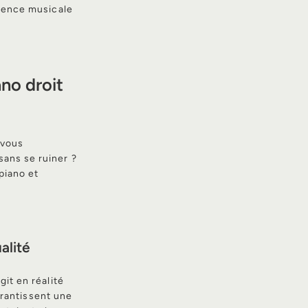
rience musicale
ano droit
 vous
sans se ruiner ?
piano et
alité
git en réalité
garantissent une