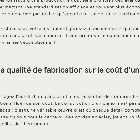
 pianos issus d'une production industrielle profitent des avanc
ermettant une standardisation efficace et souvent plus écono
er du charme particulier qu'apporte un savoir-faire traditionn
us choisissez votre instrument, pensez à ces éléments qui com
bon piano droit. Cela pourrait transformer votre expérience m
 vraiment exceptionnel !
a qualité de fabrication sur le coût d'u
sagez l'achat d'un piano droit, il est essentiel de comprendr
ation influence son
coût
. La construction d'un piano n'est pas
ces ; c'est une véritable œuvre d'art où chaque détail compt
agisse du bois pour le cadre ou des cordes en acier, jouent un rô
abilité de l'instrument.