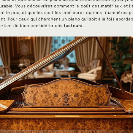
urable. Vous découvrirez comment le
coût
des matériaux et l'
nt le prix, et quelles sont les meilleures options financières p
nt. Pour ceux qui cherchent un piano qui soit à la fois aborda
mportant de bien considérer ces
facteurs.