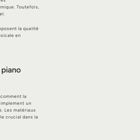
ées
mique. Toutefois,
el.
posent la qualité
usicale en
n piano
e comment la
 simplement un
e. Les matériaux
le crucial dans la