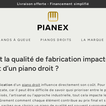
Livraison offerte - Financement simplifié
Diaporama
P
Pause
i
a
n
IANOS À QUEUE
PIANOS DROITS
LA MARQUE
e
x
la qualité de fabrication impact
 d’un piano droit ?
rication
d'un
piano droit
influence directement son coût. Pour
ate, car il peut être difficile de savoir quoi prioriser entre le pr
isés, l'artisanat ou l'approche industrielle, tout cela impacte 
rement comment chaque élément contribue au prix final et si
. sachez que choisir un piano de qualité est souvent synonym