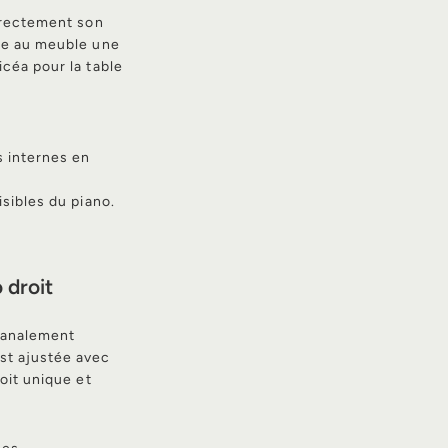
directement son
ère au meuble une
céa pour la table
s internes en
isibles du piano.
 droit
isanalement
st ajustée avec
oit unique et