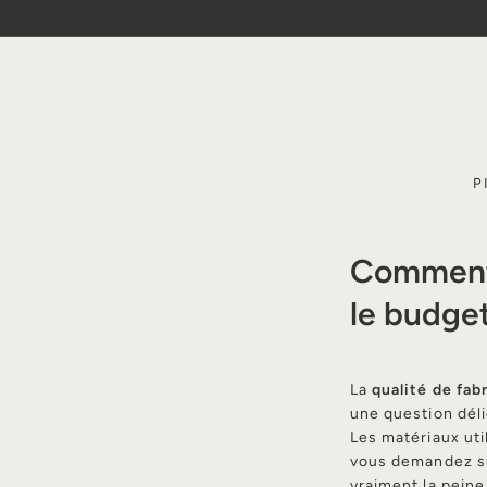
Passer
au
contenu
P
Comment 
le budget
La
qualité de fab
une question délic
Les matériaux util
vous demandez sû
vraiment la peine