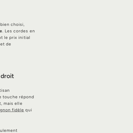
bien choisi,
e
. Les cordes en
le prix initial
 et de
 droit
tisan
e touche répond
, mais elle
gnon fidèle
qui
seulement