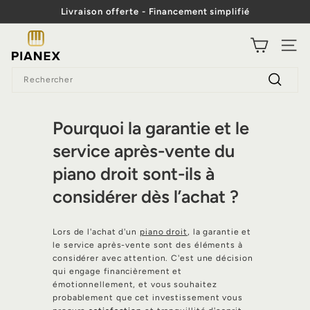
Passer
Livraison offerte - Financement simplifié
au
Diaporama
contenu
P
Pause
NAVI
i
Search
a
Recherc
n
e
Pourquoi la garantie et le
x
service après-vente du
piano droit sont-ils à
considérer dès l’achat ?
Lors de l'achat d'un
piano droit
, la garantie et
le service après-vente sont des éléments à
considérer avec attention. C'est une décision
qui engage financièrement et
émotionnellement, et vous souhaitez
probablement que cet investissement vous