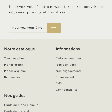
Inscrivez-vous à notre newsletter pour découvrir nos
nouveaux produits et nos offres.
Inscrivez-
S'inscrire
vous
à
notre
infolettre
Notre catalogue
Informations
Tous nos pianos
Qui sommes-nous
Pianos droits
Notre univers
Pianos à queue
Nos engagements
Banquettes
Financement
CGV
Confidentialité
Nos guides
Guide du piano à queue
Guide du piano droit