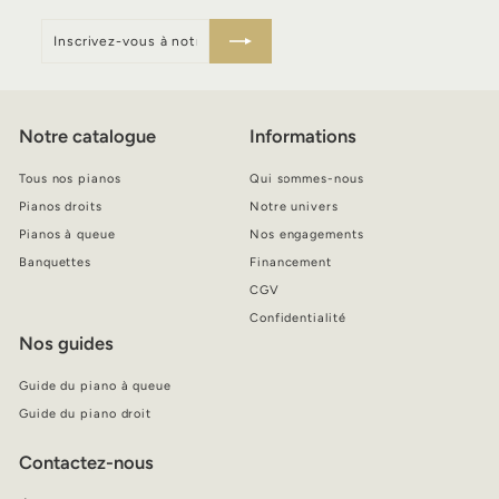
Inscrivez-
S'inscrire
vous
à
notre
infolettre
Notre catalogue
Informations
Tous nos pianos
Qui sommes-nous
Pianos droits
Notre univers
Pianos à queue
Nos engagements
Banquettes
Financement
CGV
Confidentialité
Nos guides
Guide du piano à queue
Guide du piano droit
Contactez-nous