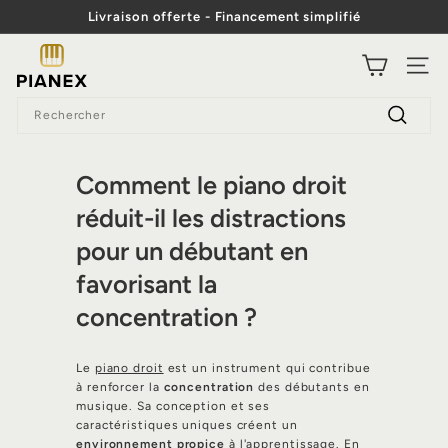
Passer
Livraison offerte - Financement simplifié
au
Diaporama
contenu
P
Pause
NAVI
i
Search
a
Recherc
n
e
Comment le piano droit
x
réduit-il les distractions
pour un débutant en
favorisant la
concentration ?
Le
piano droit
est un instrument qui contribue
à renforcer la
concentration
des débutants en
musique. Sa conception et ses
caractéristiques uniques créent un
environnement propice
à l'apprentissage. En