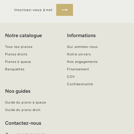
Inscrivez-
S'inscrire
vous
à
notre
infolettre
Notre catalogue
Informations
Tous nos pianos
Qui sommes-nous
Pianos droits
Notre univers
Pianos à queue
Nos engagements
Banquettes
Financement
CGV
Confidentialité
Nos guides
Guide du piano à queue
Guide du piano droit
Contactez-nous