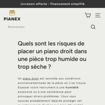
Passer
Livraison offerte - Financement simplifié
au
Diaporama
contenu
P
Pause
NAVI
i
Search
a
Recherc
n
e
Quels sont les risques de
x
placer un piano droit dans
une pièce trop humide ou
trop sèche ?
Un
piano droit
est sensible aux conditions
environnementales de la pièce où il se trouve.
Exposer votre instrument à une
humidité
excessive ou à une sécheresse peut
provoquer divers problèmes. Vous vous
souciez probablement déjà de protéger cet