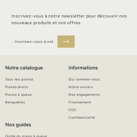
Inscrivez-vous à notre newsletter pour découvrir nos
nouveaux produits et nos offres.
Inscrivez-
S'inscrire
vous
à
notre
infolettre
Notre catalogue
Informations
Tous nos pianos
Qui sommes-nous
Pianos droits
Notre univers
Pianos à queue
Nos engagements
Banquettes
Financement
CGV
Confidentialité
Nos guides
Guide du piano à queue