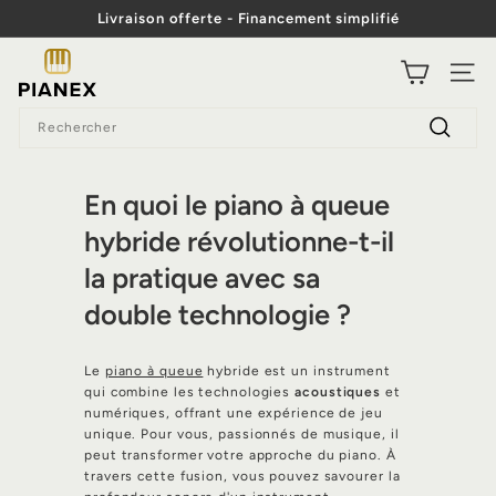
Passer
Livraison offerte - Financement simplifié
au
Diaporama
contenu
P
Pause
NAVI
i
Search
a
Recherc
n
e
En quoi le piano à queue
x
hybride révolutionne-t-il
la pratique avec sa
double technologie ?
Le
piano à queue
hybride est un instrument
qui combine les technologies
acoustiques
et
numériques, offrant une expérience de jeu
unique. Pour vous, passionnés de musique, il
peut transformer votre approche du piano. À
travers cette fusion, vous pouvez savourer la