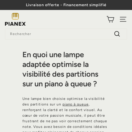
Passer
Livraison offerte - Financement simplifié
au
Diaporama
contenu
P
Pause
NAVI
i
Search
a
Recherc
n
e
En quoi une lampe
x
adaptée optimise la
visibilité des partitions
sur un piano à queue ?
Une lampe bien choisie optimise la visibilité
des partitions sur un
piano à queue
,
renforçant la clarté et le confort visuel. Au
cœur de votre passion musicale, il peut être
frustrant de ne pas voir correctement chaque
note. Vous avez besoin de conditions idéales