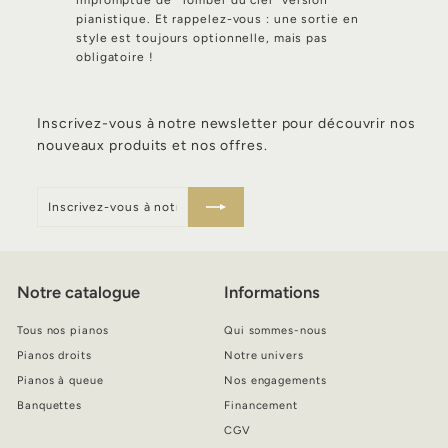
pianistique. Et rappelez-vous : une sortie en
style est toujours optionnelle, mais pas
obligatoire !
Inscrivez-vous à notre newsletter pour découvrir nos
nouveaux produits et nos offres.
Inscrivez-
S'inscrire
vous
à
notre
infolettre
Notre catalogue
Informations
Tous nos pianos
Qui sommes-nous
Pianos droits
Notre univers
Pianos à queue
Nos engagements
Banquettes
Financement
CGV