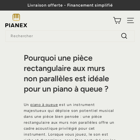
Passer
Livraison offerte - Financement simplifié
au
Diaporama
contenu
P
Pause
NAVI
i
Search
a
Recherc
n
e
Pourquoi une pièce
x
rectangulaire aux murs
non parallèles est idéale
pour un piano à queue ?
Un
piano à queue
est un instrument
majestueux qui déploie son potentiel musical
dans une pièce bien pensée : une pièce
rectangulaire aux murs non parallèles offre un
cadre acoustique privilégié pour cet
instrument. Lorsque vous jouez, le son est