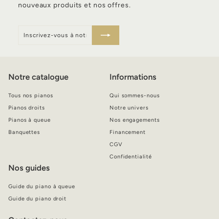
nouveaux produits et nos offres.
Inscrivez-
S'inscrire
vous
à
notre
infolettre
Notre catalogue
Informations
Tous nos pianos
Qui sommes-nous
Pianos droits
Notre univers
Pianos à queue
Nos engagements
Banquettes
Financement
CGV
Confidentialité
Nos guides
Guide du piano à queue
Guide du piano droit