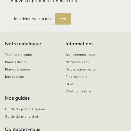
nouveaux produits et nos offres.
Inscrivez-
S'inscrire
vous
à
notre
infolettre
Notre catalogue
Informations
Tous nos pianos
Qui sommes-nous
Pianos droits
Notre univers
Pianos à queue
Nos engagements
Banquettes
Financement
CGV
Confidentialité
Nos guides
Guide du piano à queue
Guide du piano droit
Contactez-nous