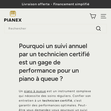
Passer
Livraison offerte - Financement simplifié
au
Diaporama
contenu
P
Pause
NAVI
i
Search
a
Recherc
n
e
Pourquoi un suivi annuel
x
par un technicien certifié
est un gage de
performance pour un
piano à queue ?
Un
piano à queue
est un instrument complexe
qui nécessite des soins réguliers. Confier son
entretien à un
technicien certifié
, c'est
garantir des performances optimales. Peut-
être vous demandez-vous pourquoi un suivi