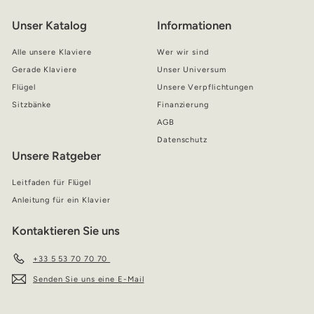
unseren
Unser Katalog
Informationen
Newsletter
an
Alle unsere Klaviere
Wer wir sind
Gerade Klaviere
Unser Universum
Flügel
Unsere Verpflichtungen
Sitzbänke
Finanzierung
AGB
Datenschutz
Unsere Ratgeber
Leitfaden für Flügel
Anleitung für ein Klavier
Kontaktieren Sie uns
+33 5 53 70 70 70
Senden Sie uns eine E-Mail