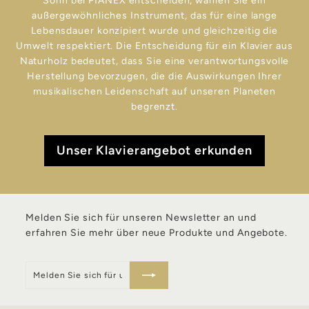
Sohn bei PIANEX entscheiden, wählen Sie ein
außergewöhnliches Instrument, das für eine lange
Lebensdauer konzipiert wurde und gleichzeitig die
Umwelt respektiert. Die Entscheidung für ein Klavier aus
Naturholz bedeutet, dass Sie eine verantwortungsvolle
Herstellung bevorzugen, die die Auswirkungen Ihrer
musikalischen Leidenschaft auf unseren Planeten
begrenzt.
Unser Klavierangebot erkunden
Melden Sie sich für unseren Newsletter an und
erfahren Sie mehr über neue Produkte und Angebote.
Melden
Anmelden
Sie
sich
für