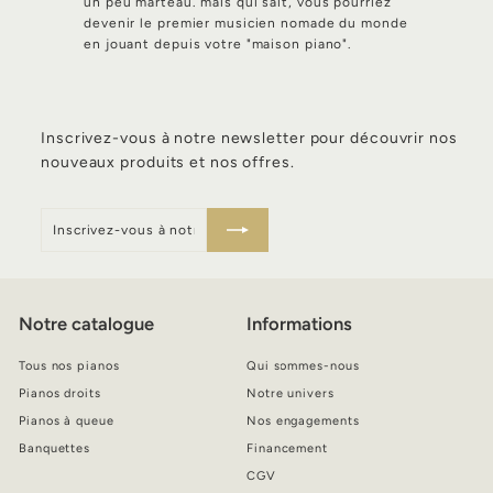
un peu marteau. mais qui sait, vous pourriez
devenir le premier musicien nomade du monde
en jouant depuis votre "maison piano".
Inscrivez-vous à notre newsletter pour découvrir nos
nouveaux produits et nos offres.
Inscrivez-
S'inscrire
vous
à
notre
infolettre
Notre catalogue
Informations
Tous nos pianos
Qui sommes-nous
Pianos droits
Notre univers
Pianos à queue
Nos engagements
Banquettes
Financement
CGV