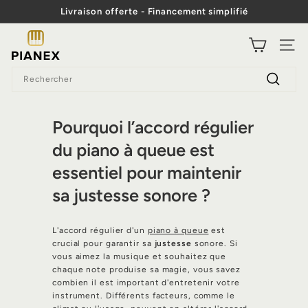
Passer
Livraison offerte - Financement simplifié
au
Diaporama
contenu
P
Pause
NAVI
i
Search
a
Recherc
n
e
Pourquoi l’accord régulier
x
du piano à queue est
essentiel pour maintenir
sa justesse sonore ?
L'accord régulier d'un
piano à queue
est
crucial pour garantir sa
justesse
sonore. Si
vous aimez la musique et souhaitez que
chaque note produise sa magie, vous savez
combien il est important d'entretenir votre
instrument. Différents facteurs, comme le