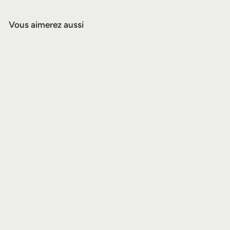
Vous aimerez aussi
Banquette de piano
F.Kaim & Sohn - CPB-
008
1
129,00€
2
9
,
0
0