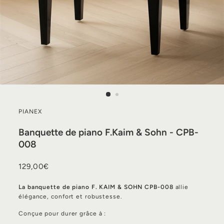
PIANEX
Banquette de piano F.Kaim & Sohn - CPB-
008
Prix
129,00€
129,00€
régulier
La banquette de piano F. KAIM & SOHN CPB-008
allie
élégance, confort et robustesse.
Conçue pour durer grâce à :