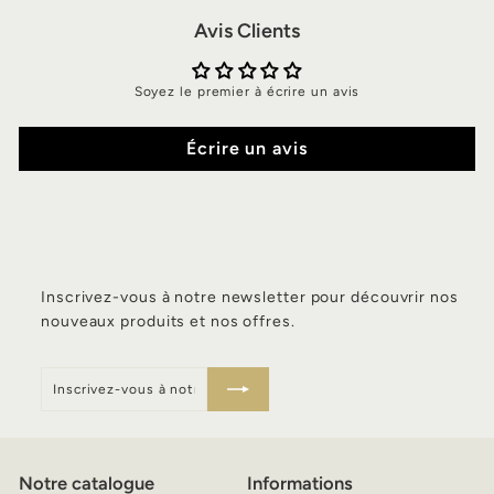
€
Avis Clients
Soyez le premier à écrire un avis
Écrire un avis
Inscrivez-vous à notre newsletter pour découvrir nos
nouveaux produits et nos offres.
Inscrivez-
S'inscrire
vous
à
notre
infolettre
Notre catalogue
Informations