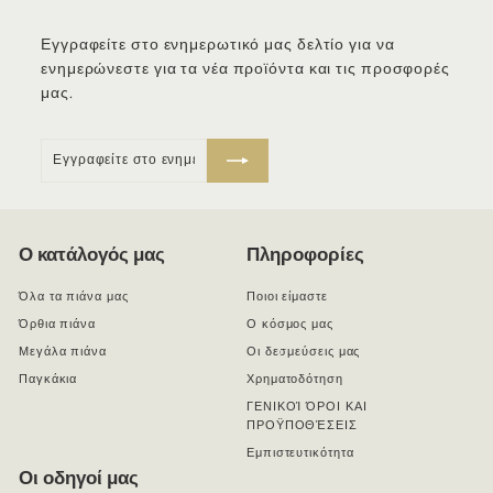
Εγγραφείτε στο ενημερωτικό μας δελτίο για να
ενημερώνεστε για τα νέα προϊόντα και τις προσφορές
μας.
Εγγραφείτε
Εγγραφείτε
στο
ενημερωτικό
μας
δελτίο
Ο κατάλογός μας
Πληροφορίες
Όλα τα πιάνα μας
Ποιοι είμαστε
Όρθια πιάνα
Ο κόσμος μας
Μεγάλα πιάνα
Οι δεσμεύσεις μας
Παγκάκια
Χρηματοδότηση
ΓΕΝΙΚΟΊ ΌΡΟΙ ΚΑΙ
ΠΡΟΫΠΟΘΈΣΕΙΣ
Εμπιστευτικότητα
Οι οδηγοί μας