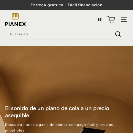
Ir
Entrega gratuita - Fácil financiación
al
Pase
contenido
P
de
ES
diapositivas
NAV
i
Pausa
Buscar
a
en
Buscar
n
en
e
x
El sonido de un piano de cola a un precio
asequible
Descubra nuestra gama de pianos con pago fácil y precios
imbatibles