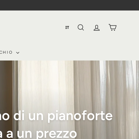
IT
RICERCA
CONTO
CESTINO
RCHIO
no di un pianoforte
a a un prezzo