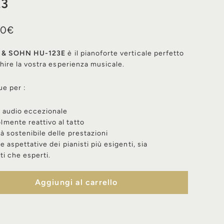
23
4.110,00€
00€
e
IM & SOHN HU-123E
è il pianoforte verticale perfetto
chire la vostra esperienza musicale.
ue per :
à audio eccezionale
lmente reattivo al tatto
tà sostenibile delle prestazioni
e aspettative dei pianisti più esigenti, sia
ti che esperti.
Aggiungi al carrello