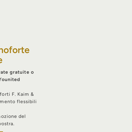
noforte
e
rate gratuite o
 Younited
forti F. Kaim &
mento flessibili
emozione del
vostra.