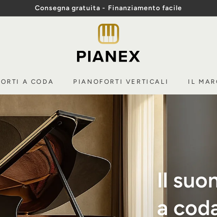
Consegna gratuita - Finanziamento facile
Mostra
P
diapositive
Pausa
i
a
n
ORTI A CODA
PIANOFORTI VERTICALI
IL MA
e
x
Il suo
a cod