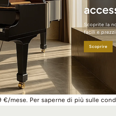
access
Scoprite la n
facili e prezzi
Scoprire
aperne di più sulle condizioni di finan