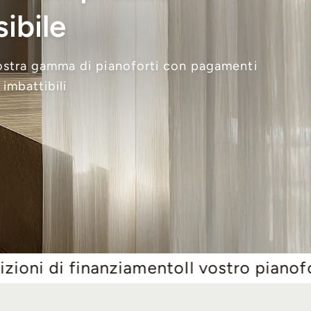
ibile
ostra gamma di pianoforti con pagamenti
 imbattibili
ziamento
Il vostro pianoforte a partire 