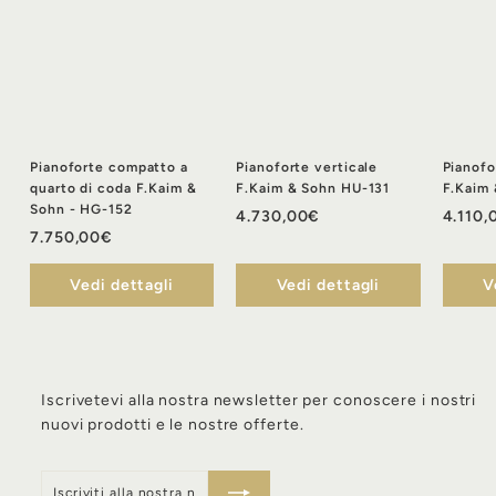
Pianoforte compatto a
Pianoforte verticale
Pianofo
quarto di coda F.Kaim &
F.Kaim & Sohn HU-131
F.Kaim
Sohn - HG-152
4
4.730,00€
4.110,
7
7.750,00€
.
.
7
Vedi dettagli
7
Vedi dettagli
V
3
5
0
0
,
,
0
0
0
Iscrivetevi alla nostra newsletter per conoscere i nostri
0
€
nuovi prodotti e le nostre offerte.
€
Iscriviti
Iscriviti