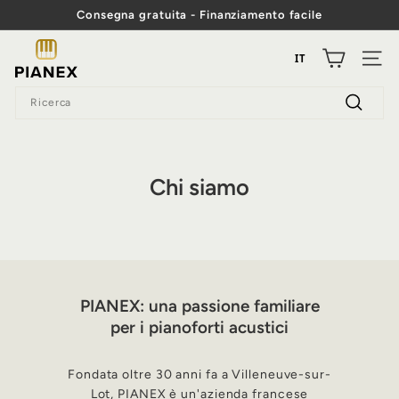
Vai
Consegna gratuita - Finanziamento facile
al
Mostra
contenuto
P
diapositive
IT
Pausa
NAVI
i
Ricerca
a
Ricerca
n
e
Chi siamo
x
PIANEX: una passione familiare
per i pianoforti acustici
Fondata oltre 30 anni fa a Villeneuve-sur-
Lot, PIANEX è un'azienda francese