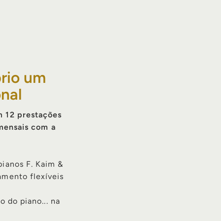
prio um
nal
 12 prestações
 mensais com a
pianos F. Kaim &
amento flexíveis
o do piano... na