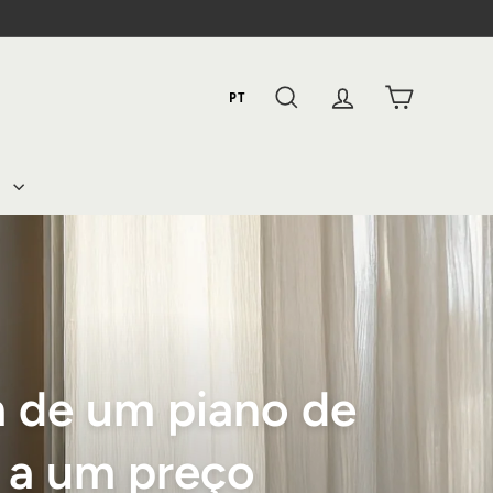
PT
PESQUISAR
CONTA
CESTO
A
 de um piano de
 a um preço