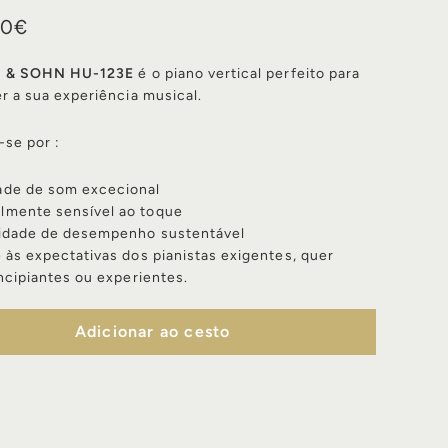
4.110,00€
00€
M & SOHN HU-123E
é o piano vertical perfeito para
r a sua experiência musical.
-se por :
ade de som excecional
lmente sensível ao toque
lidade de desempenho sustentável
às expectativas dos pianistas exigentes, quer
ncipiantes ou experientes.
Adicionar ao cesto