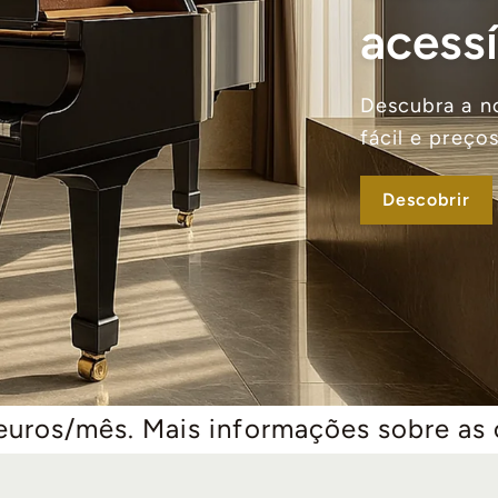
acessí
Descubra a n
fácil e preço
Descobrir
is informações sobre as condições de 