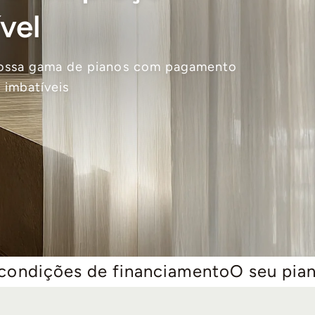
vel
ossa gama de pianos com pagamento
s imbatíveis
financiamento
O seu piano a partir de 