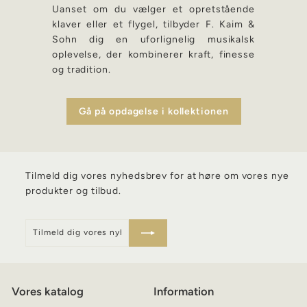
Uanset om du vælger et opretstående
klaver eller et flygel, tilbyder F. Kaim &
Sohn dig en uforlignelig musikalsk
oplevelse, der kombinerer kraft, finesse
og tradition.
Gå på opdagelse i kollektionen
Tilmeld dig vores nyhedsbrev for at høre om vores nye
produkter og tilbud.
Tilmeld
Skriv
dig
dig
vores
op
nyhedsbrev
Vores katalog
Information