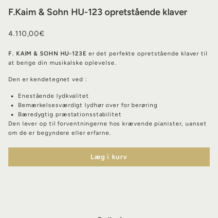
F.Kaim & Sohn HU-123 opretstående klaver
Almindelig
4.110,00€
4.110,00€
pris
F. KAIM & SOHN HU-123E
er det perfekte opretstående klaver til
at berige din musikalske oplevelse.
Den er kendetegnet ved :
Enestående lydkvalitet
Bemærkelsesværdigt lydhør over for berøring
Bæredygtig præstationsstabilitet
Den lever op til forventningerne hos krævende pianister, uanset
om de er begyndere eller erfarne.
Læg i kurv