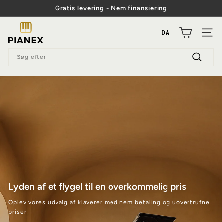
Spring
Gratis levering - Nem finansiering
til
Diasshow
indhold
P
Pause
DA
NAVI
i
Søg
a
efter
Søg
n
efter
e
x
Lyden af et flygel til en overkommelig pris
Oplev vores udvalg af klaverer med nem betaling og uovertrufne
priser