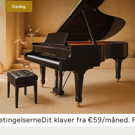
Opdag
elserne
Dit klaver fra €59/måned. Få me