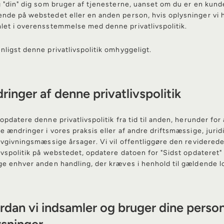
g "din" dig som bruger af tjenesterne, uanset om du er en kund
nde på webstedet eller en anden person, hvis oplysninger vi 
let i overensstemmelse med denne privatlivspolitik.
nligst denne privatlivspolitik omhyggeligt.
inger af denne privatlivspolitik
opdatere denne privatlivspolitik fra tid til anden, herunder for 
le ændringer i vores praksis eller af andre driftsmæssige, jurid
lovgivningsmæssige årsager. Vi vil offentliggøre den revidered
livspolitik på webstedet, opdatere datoen for "Sidst opdateret"
ge enhver anden handling, der kræves i henhold til gældende l
dan vi indsamler og bruger dine person