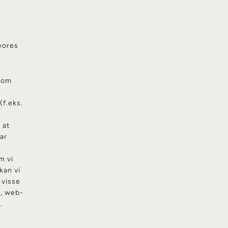
vores
som
(f.eks.
 at
ar
m vi
kan vi
 visse
s, web-
.