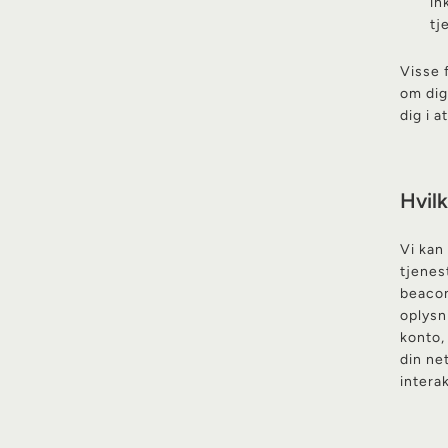
in
tj
Visse 
om dig
dig i a
Hvil
Vi kan
tjenes
beacon
oplysn
konto,
din ne
intera