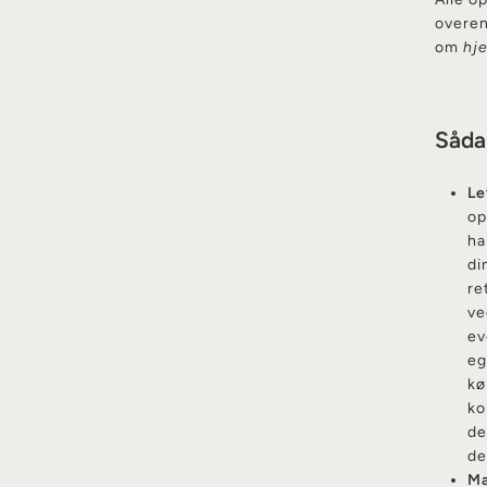
overen
om
hj
Såda
Le
op
ha
di
re
ve
ev
eg
kø
ko
de
de
Ma