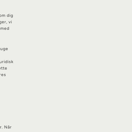
 om dig
er, vi
r med
ruge
t
uridisk
ytte
res
r. Når