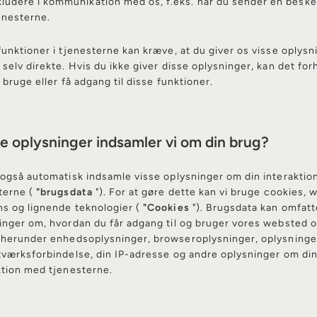
kludere i kommunikation med os, f.eks. når du sender en beske
enesterne.
funktioner i tjenesterne kan kræve, at du giver os visse oplysn
 selv direkte. Hvis du ikke giver disse oplysninger, kan det for
t bruge eller få adgang til disse funktioner.
ke oplysninger indsamler vi om din brug?
 også automatisk indsamle visse oplysninger om din interakti
terne (
"brugsdata
"). For at gøre dette kan vi bruge cookies, 
s og lignende teknologier (
"Cookies
"). Brugsdata kan omfatt
inger om, hvordan du får adgang til og bruger vores websted o
 herunder enhedsoplysninger, browseroplysninger, oplysning
tværksforbindelse, din IP-adresse og andre oplysninger om di
ktion med tjenesterne.