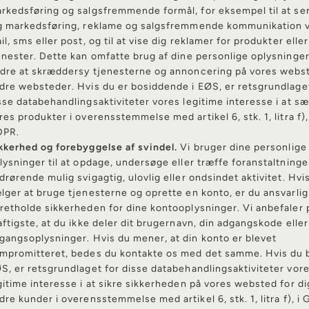
rkedsføring og salgsfremmende formål, for eksempel til at s
g markedsføring, reklame og salgsfremmende kommunikation v
il, sms eller post, og til at vise dig reklamer for produkter eller
enester. Dette kan omfatte brug af dine personlige oplysninger 
dre at skræddersy tjenesterne og annoncering på vores webs
dre websteder. Hvis du er bosiddende i EØS, er retsgrundlage
sse databehandlingsaktiviteter vores legitime interesse i at s
res produkter i overensstemmelse med artikel 6, stk. 1, litra f),
PR.
kkerhed og forebyggelse af svindel.
Vi bruger dine personlige
lysninger til at opdage, undersøge eller træffe foranstaltninge
drørende mulig svigagtig, ulovlig eller ondsindet aktivitet. Hvi
lger at bruge tjenesterne og oprette en konto, er du ansvarlig 
retholde sikkerheden for dine kontooplysninger. Vi anbefaler 
aftigste, at du ikke deler dit brugernavn, din adgangskode elle
gangsoplysninger. Hvis du mener, at din konto er blevet
mpromitteret, bedes du kontakte os med det samme. Hvis du b
S, er retsgrundlaget for disse databehandlingsaktiviteter vor
gitime interesse i at sikre sikkerheden på vores websted for di
dre kunder i overensstemmelse med artikel 6, stk. 1, litra f), i