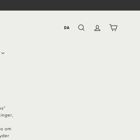
DA
SØG EFTER
KONTO
KURV
os"
ninger,
os om
tyder