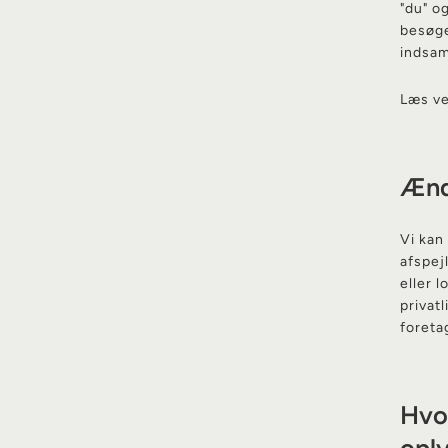
"du" o
besøge
indsam
Læs ve
Ændr
Vi kan 
afspej
eller 
privat
foreta
Hvor