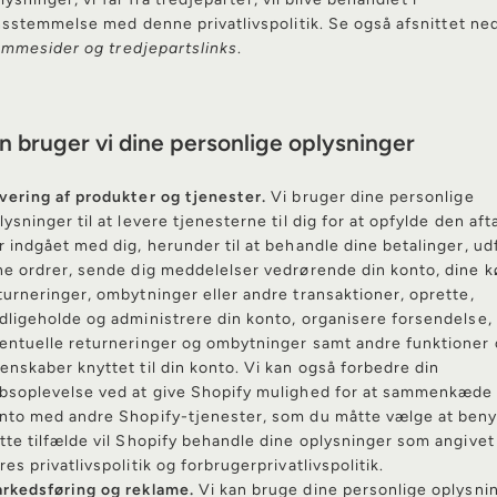
sstemmelse med denne privatlivspolitik. Se også afsnittet ne
emmesider og tredjepartslinks
.
n bruger vi dine personlige oplysninger
vering af produkter og tjenester.
Vi bruger dine personlige
lysninger til at levere tjenesterne til dig for at opfylde den afta
r indgået med dig, herunder til at behandle dine betalinger, ud
ne ordrer, sende dig meddelelser vedrørende din konto, dine k
turneringer, ombytninger eller andre transaktioner, oprette,
dligeholde og administrere din konto, organisere forsendelse, 
entuelle returneringer og ombytninger samt andre funktioner
enskaber knyttet til din konto. Vi kan også forbedre din
bsoplevelse ved at give Shopify mulighed for at sammenkæde 
nto med andre Shopify-tjenester, som du måtte vælge at benyt
tte tilfælde vil Shopify behandle dine oplysninger som angivet 
res privatlivspolitik og forbrugerprivatlivspolitik.
rkedsføring og reklame.
Vi kan bruge dine personlige oplysnin