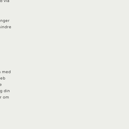
d via
inger
hindre
on med
web
e
g din
er om
n