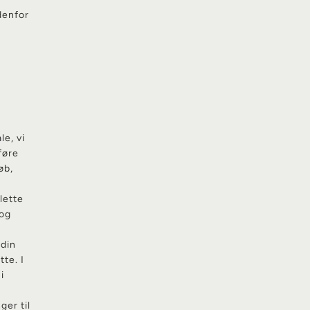
denfor
le, vi
føre
øb,
lette
 og
din
te. I
i
ger til