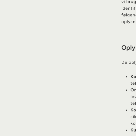
vi bru
identi
følgen
oplysn
Oplys
De opl
Ko
te
Or
le
te
Ko
si
ko
Ku