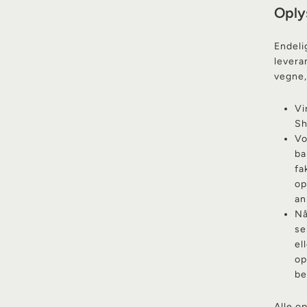
Oplys
Endeli
levera
vegne,
Vi
Sh
Vo
ba
fa
op
an
Nå
se
el
op
be
Alle op