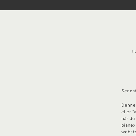
Spring
til
indhold
F
Senest
Denne 
eller 
når du
pianex
webste