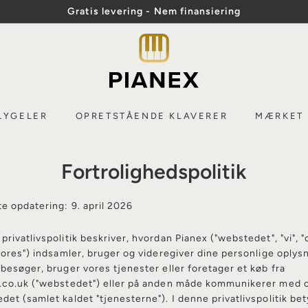
Gratis levering - Nem finansiering
Diasshow
P
Pause
i
a
n
LYGELER
OPRETSTÅENDE KLAVERER
MÆRKET
e
x
Fortrolighedspolitik
e opdatering: 9. april 2026
privatlivspolitik beskriver, hvordan Pianex ("webstedet", "vi", "
"vores") indsamler, bruger og videregiver dine personlige oplys
 besøger, bruger vores tjenester eller foretager et køb fra
.co.uk ("webstedet") eller på anden måde kommunikerer med 
det (samlet kaldet "tjenesterne"). I denne privatlivspolitik be