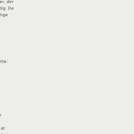
er, der
dig. De
lige
tte:
e
 at