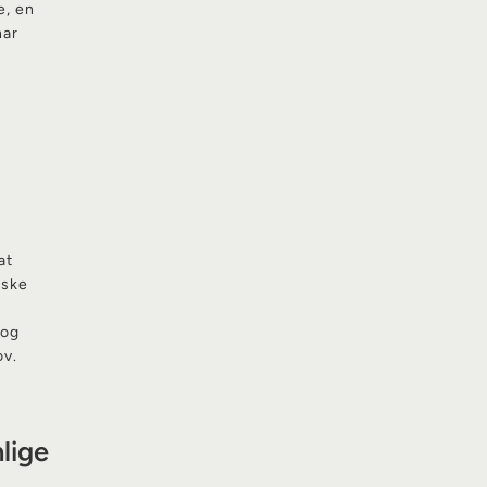
e, en
har
at
iske
e
 og
ov.
lige