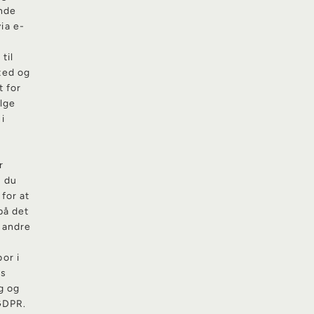
ende
ia e-
til
ted og
t for
ælge
 i
r
s du
for at
på det
r andre
or i
es
g og
 GDPR.