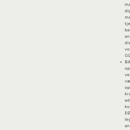
ma
di
ma
tj
be
an
di
vo
GD
Si
op
ve
væ
op
kr
ad
ko
EØ
le
an