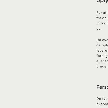
opl
For at
fra en
indsam
os.
Ud ove
de opl
levere
forpli
eller 
bruger
Perso
De typ
hvorda