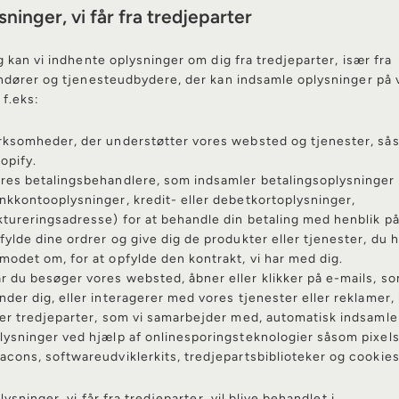
ninger, vi får fra tredjeparter
g kan vi indhente oplysninger om dig fra tredjeparter, især fra
ndører og tjenesteudbydere, der kan indsamle oplysninger på 
 f.eks:
rksomheder, der understøtter vores websted og tjenester, så
opify.
res betalingsbehandlere, som indsamler betalingsoplysninger 
nkkontooplysninger, kredit- eller debetkortoplysninger,
ktureringsadresse) for at behandle din betaling med henblik på
fylde dine ordrer og give dig de produkter eller tjenester, du h
modet om, for at opfylde den kontrakt, vi har med dig.
r du besøger vores websted, åbner eller klikker på e-mails, so
nder dig, eller interagerer med vores tjenester eller reklamer, 
ler tredjeparter, som vi samarbejder med, automatisk indsamle
lysninger ved hjælp af onlinesporingsteknologier såsom pixel
acons, softwareudviklerkits, tredjepartsbiblioteker og cookies
lysninger, vi får fra tredjeparter, vil blive behandlet i