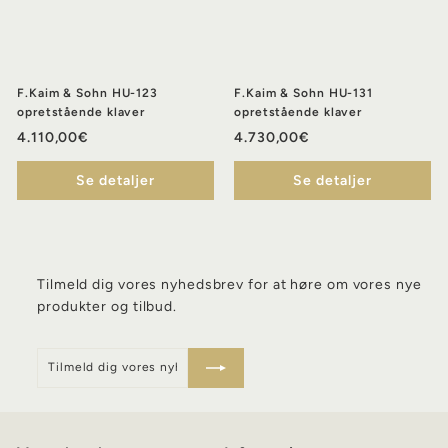
F.Kaim & Sohn HU-123
F.Kaim & Sohn HU-131
opretstående klaver
opretstående klaver
4
4
4.110,00€
4.730,00€
.
.
Se detaljer
1
Se detaljer
7
1
3
0
0
,
,
0
0
Tilmeld dig vores nyhedsbrev for at høre om vores nye
0
0
produkter og tilbud.
€
€
Tilmeld
Skriv
dig
dig
vores
op
nyhedsbrev