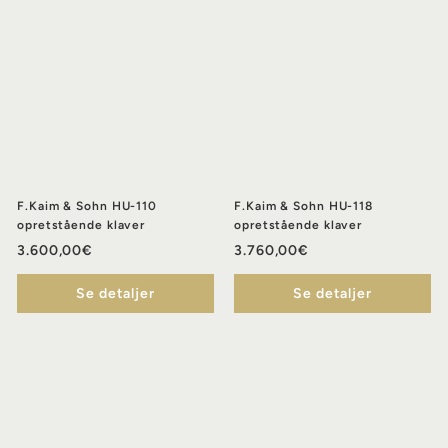
F.Kaim & Sohn HU-110
F.Kaim & Sohn HU-118
opretstående klaver
opretstående klaver
3
3
3.600,00€
3.760,00€
.
.
Se detaljer
6
Se detaljer
7
0
6
0
0
,
,
0
0
0
0
€
€