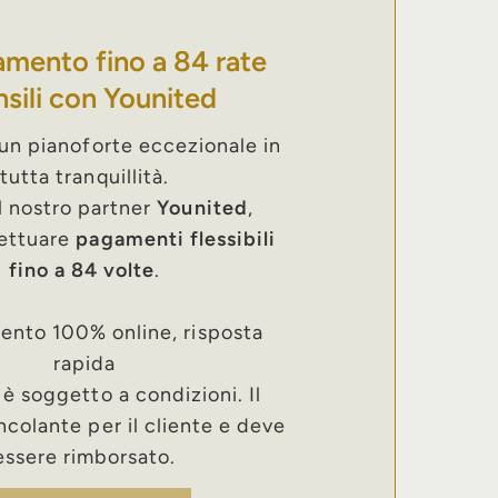
amento fino a 84 rate
sili con Younited
un pianoforte eccezionale in
tutta tranquillità.
l nostro partner
Younited
,
fettuare
pagamenti flessibili
fino a 84 volte
.
nto 100% online, risposta
rapida
o è soggetto a condizioni. Il
ncolante per il cliente e deve
essere rimborsato.