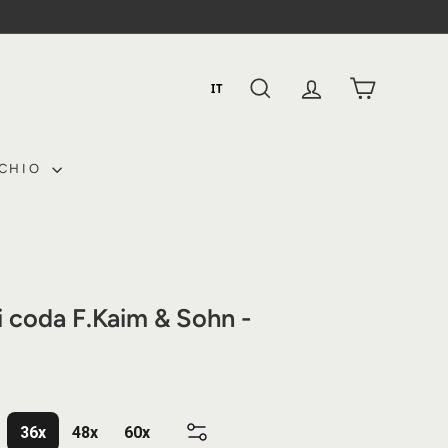
IT
RICERCA
CONTO
CESTINO
RCHIO
i coda F.Kaim & Sohn -
36x
48x
60x