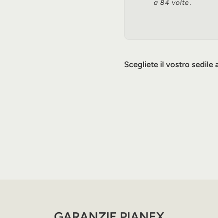
a 84 volte.
Scegliete il vostro sedile
Pianofor
HG-238
20.990
GARANZIE PIANEX