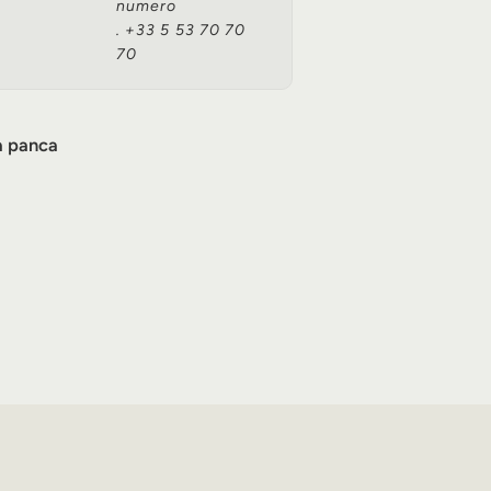
numero
. +33 5 53 70 70
70
 a panca
te a ¾ di coda F.Kaim & Sohn -
20.990,00€
,00€