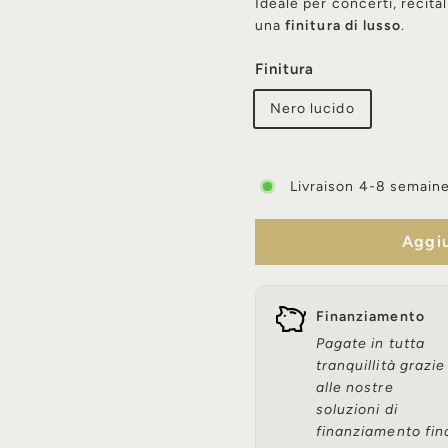
Ideale per concerti, recita
una
finitura di lusso
.
Finitura
Nero lucido
Livraison 4-8 semain
Aggiu
Finanziamento
Pagate in tutta
tranquillità grazie
alle nostre
soluzioni di
finanziamento fin