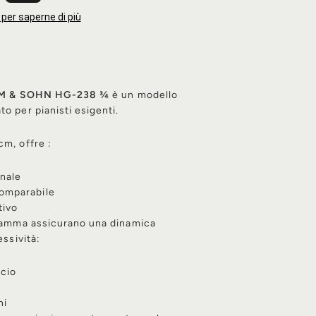
 per saperne di più
,00€
KAIM & SOHN HG-238 ¾
è un modello
o per pianisti esigenti.
m, offre :
nale
omparabile
tivo
 gamma assicurano una dinamica
essività:
ccio
hi