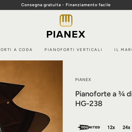
Consegna gratuita - Finanziamento facile
Mostra
P
diapositive
Pausa
i
a
n
ORTI A CODA
PIANOFORTI VERTICALI
IL MA
e
x
PIANEX
Pianoforte a ¾ d
HG-238
12x
24x