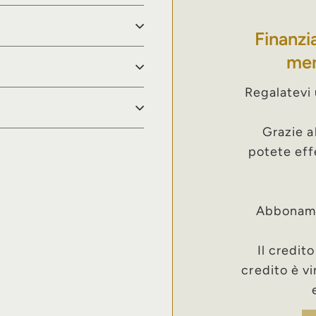
Finanzi
men
Regalatevi 
Grazie a
potete ef
Abboname
Il credit
credito è vi