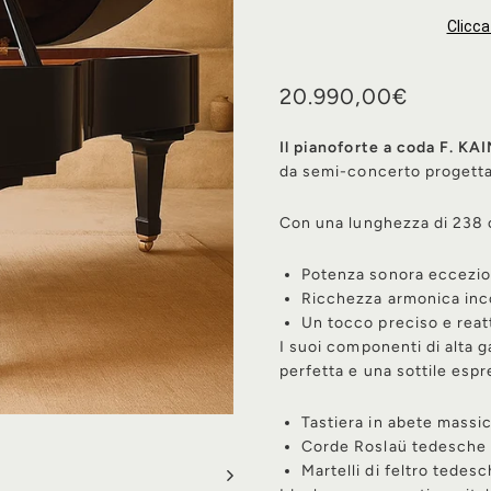
Clicca
Prezzo
20.990
20.990,00€
normale
Il pianoforte a coda F. 
da semi-concerto progettat
Con una lunghezza di 238 c
Potenza sonora eccezio
Ricchezza armonica inc
Un tocco preciso e reat
I suoi componenti di alta
perfetta e una sottile espr
Tastiera in abete massi
Corde Roslaü tedesche
Martelli di feltro tedesc