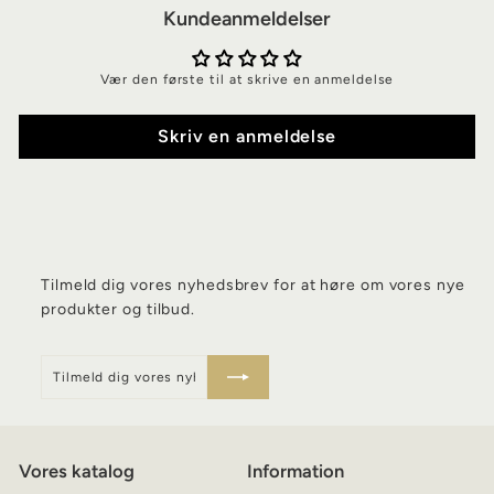
0
Kundeanmeldelser
0
€
Vær den første til at skrive en anmeldelse
Skriv en anmeldelse
Tilmeld dig vores nyhedsbrev for at høre om vores nye
produkter og tilbud.
Tilmeld
Skriv
dig
dig
vores
op
nyhedsbrev
Vores katalog
Information