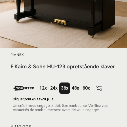
PIANEX
F.Kaim & Sohn HU-123 opretstående klaver
12x
24x
36x
48x
60x
Cliquer pour en savoir plus
Un crédit vous engage et doit être remboursé. Vérifiez vos
capacités de remboursement avant de vous engager.
Almindelig
4.110,00€
4.110,00€